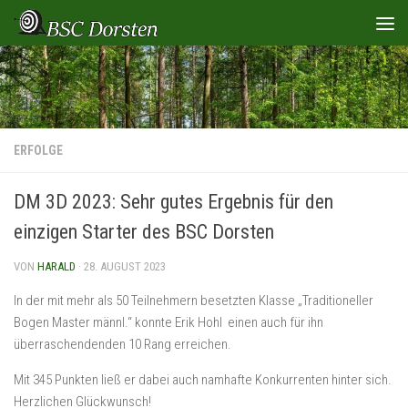
Zum Inhalt springen
ERFOLGE
DM 3D 2023: Sehr gutes Ergebnis für den
einzigen Starter des BSC Dorsten
VON
HARALD
·
28. AUGUST 2023
In der mit mehr als 50 Teilnehmern besetzten Klasse „Traditioneller
Bogen Master männl.“ konnte Erik Hohl einen auch für ihn
überraschendenden 10 Rang erreichen.
Mit 345 Punkten ließ er dabei auch namhafte Konkurrenten hinter sich.
Herzlichen Glückwunsch!