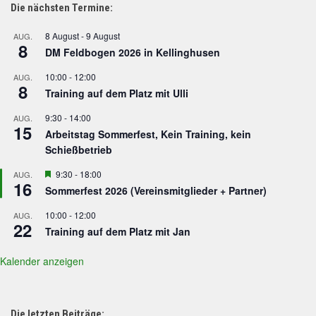
Die nächsten Termine:
8 August
-
9 August
AUG.
8
DM Feldbogen 2026 in Kellinghusen
10:00
-
12:00
AUG.
8
Training auf dem Platz mit Ulli
9:30
-
14:00
AUG.
15
Arbeitstag Sommerfest, Kein Training, kein
Schießbetrieb
Hervorgehoben
9:30
-
18:00
AUG.
16
Sommerfest 2026 (Vereinsmitglieder + Partner)
10:00
-
12:00
AUG.
22
Training auf dem Platz mit Jan
Kalender anzeigen
Die letzten Beiträge: