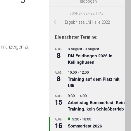
Feldbogen
VORHERIGER BEITRAG
Ergebnisse LM Halle 2022
Die nächsten Termine:
ihn anzeigen zu
8 August
-
9 August
AUG.
8
DM Feldbogen 2026 in
Kellinghusen
10:00
-
12:00
AUG.
8
Training auf dem Platz mit
Ulli
9:30
-
14:00
AUG.
15
Arbeitstag Sommerfest, Kein
Training, kein Schießbetrieb
Hervorgehoben
9:30
-
18:00
AUG.
16
Sommerfest 2026