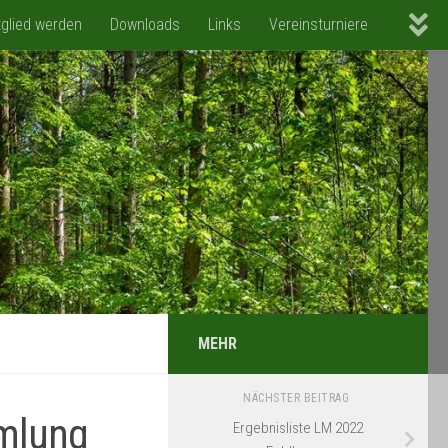
tglied werden
Downloads
Links
Vereinsturniere
MEHR
NÄCHSTER BEITRAG
mlung
Ergebnisliste LM 2022