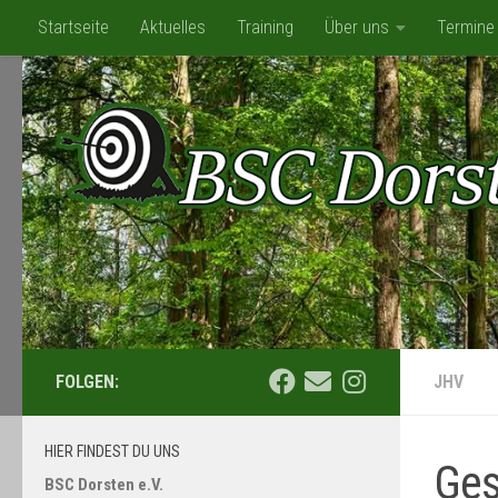
Startseite
Aktuelles
Training
Über uns
Termine
Zum Inhalt springen
Mediathek
BSC-Shop/Flohmarkt
Kooperation mit ATLANT
FOLGEN:
JHV
HIER FINDEST DU UNS
Ges
BSC Dorsten e.V.