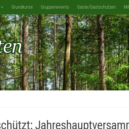
Grundkurse
Gruppenevents
Gäste/Gastschützen
Mi
IS Spassbad Dorsten
chützt: Jahreshauptversam