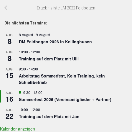
Ergebnisliste LM 2022 Feldbogen
Die nächsten Termine:
8 August
-
9 August
AUG.
8
DM Feldbogen 2026 in Kellinghusen
10:00
-
12:00
AUG.
8
Training auf dem Platz mit Ulli
9:30
-
14:00
AUG.
15
Arbeitstag Sommerfest, Kein Training, kein
Schießbetrieb
Hervorgehoben
9:30
-
18:00
AUG.
16
Sommerfest 2026 (Vereinsmitglieder + Partner)
10:00
-
12:00
AUG.
22
Training auf dem Platz mit Jan
Kalender anzeigen