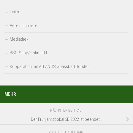
Links
Vereinsturniere
Mediathek
BSC-Shop/Flohmarkt
Kooperation mit ATLANTIS Spassbad Dorsten
MEHR
NÄCHSTER BEITRAG
Der Frühjahrspokal 3D 2022 ist beendet…
VORHERIGER BEITRAG