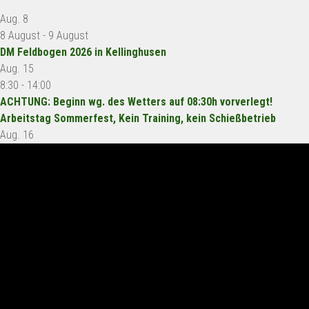
Aug.
8
8 August
-
9 August
DM Feldbogen 2026 in Kellinghusen
Aug.
15
8:30
-
14:00
ACHTUNG: Beginn wg. des Wetters auf 08:30h vorverlegt!
Arbeitstag Sommerfest, Kein Training, kein Schießbetrieb
Aug.
16