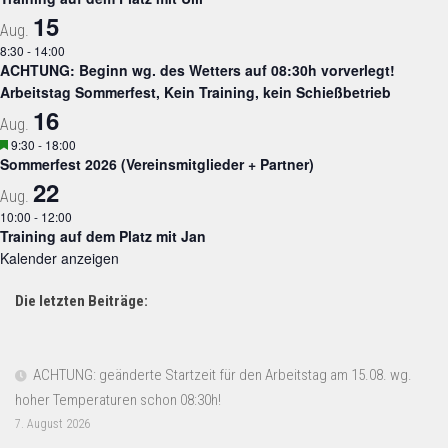
15
Aug.
8:30
-
14:00
ACHTUNG: Beginn wg. des Wetters auf 08:30h vorverlegt!
Arbeitstag Sommerfest, Kein Training, kein Schießbetrieb
16
Aug.
Hervorgehoben
9:30
-
18:00
Sommerfest 2026 (Vereinsmitglieder + Partner)
22
Aug.
10:00
-
12:00
Training auf dem Platz mit Jan
Kalender anzeigen
Die letzten Beiträge:
ACHTUNG: geänderte Startzeit für den Arbeitstag am 15.08. wg.
hoher Temperaturen schon 08:30h!
7. August 2026