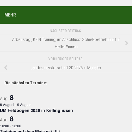
MEHR
NÄCHSTER BEITRAG
Arbeitstag , KEIN Training, im Anschluss: Schießbetrieb nur für
Helfer*innen
VORHERIGER BEITRAG
Landesmeisterschaft 3D 2026 in Münster
Die nächsten Termine:
8
Aug.
8 August
-
9 August
DM Feldbogen 2026 in Kellinghusen
8
Aug.
10:00
-
12:00
Training auf dem Platz mit Ulli