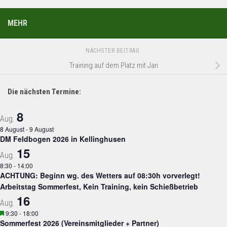
MEHR
NÄCHSTER BEITRAG
Training auf dem Platz mit Jan
Die nächsten Termine:
8
Aug.
8 August
-
9 August
DM Feldbogen 2026 in Kellinghusen
15
Aug.
8:30
-
14:00
ACHTUNG: Beginn wg. des Wetters auf 08:30h vorverlegt!
Arbeitstag Sommerfest, Kein Training, kein Schießbetrieb
16
Aug.
Hervorgehoben
9:30
-
18:00
Sommerfest 2026 (Vereinsmitglieder + Partner)