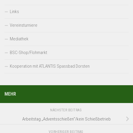
Links
Vereinsturniere
Mediathek
BSC-Shop/Flohmarkt
Kooperation mit ATLANTIS Spassbad Dorsten
MEHR
NÄCHSTER BEITRAG
Arbeitstag „Adventsschießen“/kein Schießbetrieb
VORHERIGER BEITRAG