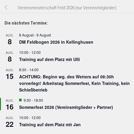
Vereinsmeisterschaft Feld 2026 (nur Vereinsmitglieder)
Die nächsten Termine:
8 August
-
9 August
AUG.
8
DM Feldbogen 2026 in Kellinghusen
10:00
-
12:00
AUG.
8
Training auf dem Platz mit Ulli
8:30
-
14:00
AUG.
15
ACHTUNG: Beginn wg. des Wetters auf 08:30h
vorverlegt! Arbeitstag Sommerfest, Kein Training, kein
Schießbetrieb
Hervorgehoben
9:30
-
18:00
AUG.
16
Sommerfest 2026 (Vereinsmitglieder + Partner)
10:00
-
12:00
AUG.
22
Training auf dem Platz mit Jan