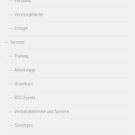
Vorstand
,
Vereinsgelände
N
a
Erfolge
v
Termine
i
g
Training
a
Arbeitstage
t
i
Grundkurs
o
BSC-Events
n
Verbandstermine und Turniere
Sonstiges