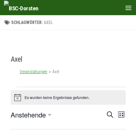
Zum Inhalt springen
SCHLAGWÖRTER:
AXEL
Axel
Veranstaltungen
Axel
Veranstaltungen
Es wurden keine Ergebnisse gefunden.
Hinweis
Anstehende
V
V
Suche
Liste
e
e
Datum
wählen.
r
r