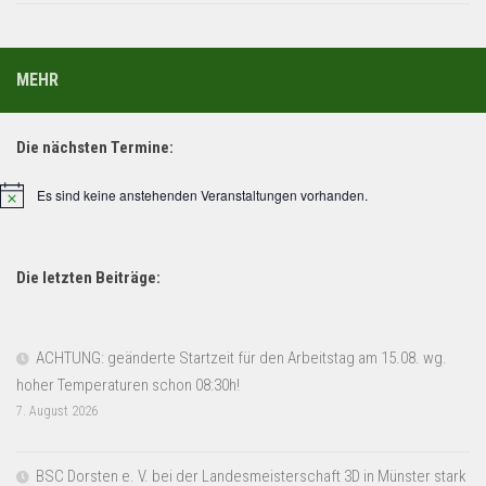
MEHR
Die nächsten Termine:
Es sind keine anstehenden Veranstaltungen vorhanden.
Hinweis
Die letzten Beiträge:
ACHTUNG: geänderte Startzeit für den Arbeitstag am 15.08. wg.
hoher Temperaturen schon 08:30h!
7. August 2026
BSC Dorsten e. V. bei der Landesmeisterschaft 3D in Münster stark