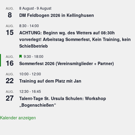
8 August
-
9 August
AUG.
8
DM Feldbogen 2026 in Kellinghusen
8:30
-
14:00
AUG.
15
ACHTUNG: Beginn wg. des Wetters auf 08:30h
vorverlegt! Arbeitstag Sommerfest, Kein Training, kein
Schießbetrieb
Hervorgehoben
9:30
-
18:00
AUG.
16
Sommerfest 2026 (Vereinsmitglieder + Partner)
10:00
-
12:00
AUG.
22
Training auf dem Platz mit Jan
12:30
-
16:45
AUG.
27
Talent-Tage St. Ursula Schulen: Workshop
„Bogenschießen“
Kalender anzeigen