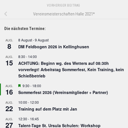
VORHERIGER BEITRAG
Vereinsmeisterschaften Halle 2021*
Die nächsten Termine:
8 August
-
9 August
AUG.
8
DM Feldbogen 2026 in Kellinghusen
8:30
-
14:00
AUG.
15
ACHTUNG: Beginn wg. des Wetters auf 08:30h
vorverlegt! Arbeitstag Sommerfest, Kein Training, kein
Schießbetrieb
Hervorgehoben
9:30
-
18:00
AUG.
16
Sommerfest 2026 (Vereinsmitglieder + Partner)
10:00
-
12:00
AUG.
22
Training auf dem Platz mit Jan
12:30
-
16:45
AUG.
27
Talent-Tage St. Ursula Schulen: Workshop