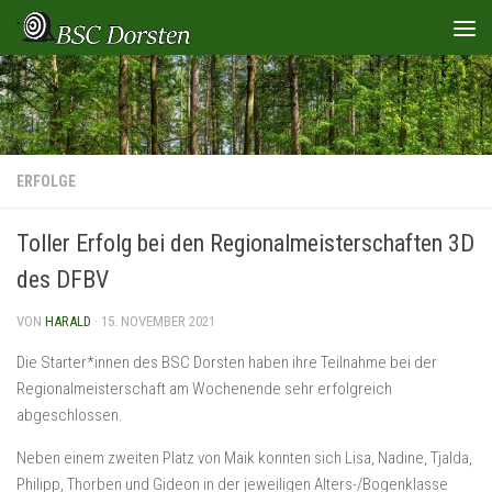
Zum Inhalt springen
ERFOLGE
Toller Erfolg bei den Regionalmeisterschaften 3D
des DFBV
VON
HARALD
·
15. NOVEMBER 2021
Die Starter*innen des BSC Dorsten haben ihre Teilnahme bei der
Regionalmeisterschaft am Wochenende sehr erfolgreich
abgeschlossen.
Neben einem zweiten Platz von Maik konnten sich Lisa, Nadine, Tjalda,
Philipp, Thorben und Gideon in der jeweiligen Alters-/Bogenklasse