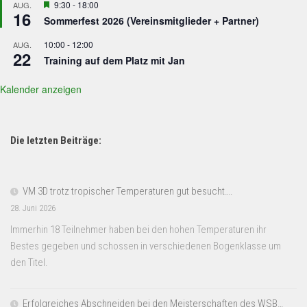
Hervorgehoben
9:30
-
18:00
AUG.
16
Sommerfest 2026 (Vereinsmitglieder + Partner)
10:00
-
12:00
AUG.
22
Training auf dem Platz mit Jan
Kalender anzeigen
Die letzten Beiträge:
VM 3D trotz tropischer Temperaturen gut besucht….
28. Juni 2026
Immerhin 18 Teilnehmer haben bei den hohen Temperaturen ihr
Bestes gegeben und schossen in verschiedenen Bogenklasse um
den Titel.
Erfolgreiches Abschneiden bei den Meisterschaften des WSB…