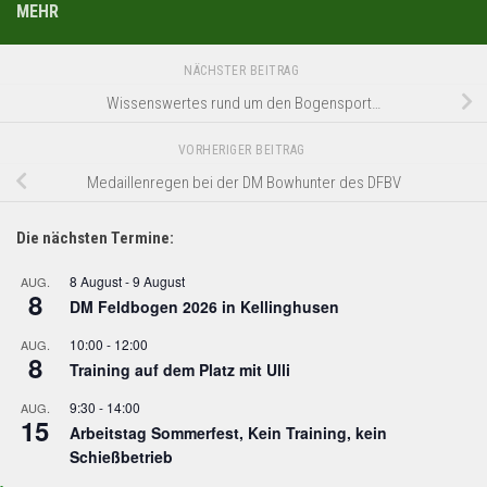
MEHR
NÄCHSTER BEITRAG
Wissenswertes rund um den Bogensport…
VORHERIGER BEITRAG
Medaillenregen bei der DM Bowhunter des DFBV
Die nächsten Termine:
8 August
-
9 August
AUG.
8
DM Feldbogen 2026 in Kellinghusen
10:00
-
12:00
AUG.
8
Training auf dem Platz mit Ulli
9:30
-
14:00
AUG.
15
Arbeitstag Sommerfest, Kein Training, kein
Schießbetrieb