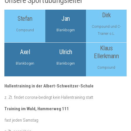
Unsere Sportübungsleiter
Dirk
Stefan
Jan
Compound und C-
Compound
Blankbogen
Trainer o.L.
Klaus
Axel
Ulrich
Ellerkmann
Blankbogen
Blankbogen
Compound
Hallentraining in der Albert-Schweitzer-Schule
z. Zt. findet corona-bedingt kein Hallentraining statt
Training im Wald, Hammerweg 111
fast jeden Samstag