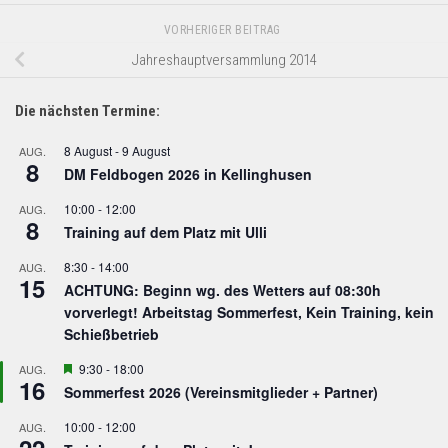
VORHERIGER BEITRAG
Jahreshauptversammlung 2014
Die nächsten Termine:
8 August
-
9 August
AUG.
8
DM Feldbogen 2026 in Kellinghusen
10:00
-
12:00
AUG.
8
Training auf dem Platz mit Ulli
8:30
-
14:00
AUG.
15
ACHTUNG: Beginn wg. des Wetters auf 08:30h
vorverlegt! Arbeitstag Sommerfest, Kein Training, kein
Schießbetrieb
Hervorgehoben
9:30
-
18:00
AUG.
16
Sommerfest 2026 (Vereinsmitglieder + Partner)
10:00
-
12:00
AUG.
22