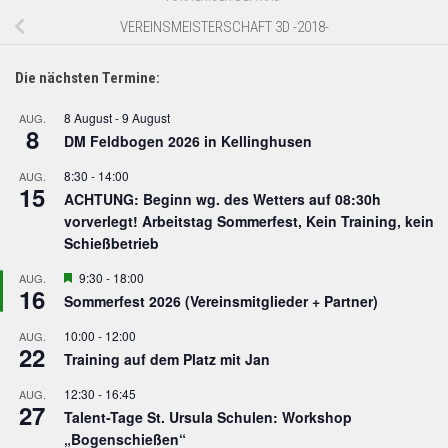
VEREINSMEISTERSCHAFT 3D -2018-
Die nächsten Termine:
8 August
-
9 August
AUG.
8
DM Feldbogen 2026 in Kellinghusen
8:30
-
14:00
AUG.
15
ACHTUNG: Beginn wg. des Wetters auf 08:30h
vorverlegt! Arbeitstag Sommerfest, Kein Training, kein
Schießbetrieb
Hervorgehoben
9:30
-
18:00
AUG.
16
Sommerfest 2026 (Vereinsmitglieder + Partner)
10:00
-
12:00
AUG.
22
Training auf dem Platz mit Jan
12:30
-
16:45
AUG.
27
Talent-Tage St. Ursula Schulen: Workshop
„Bogenschießen“