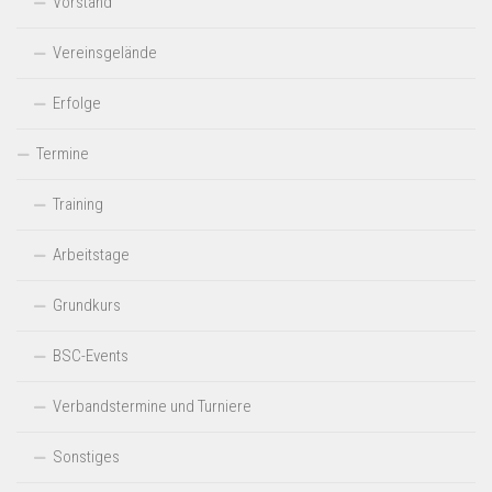
Vorstand
a
Vereinsgelände
t
i
Erfolge
o
Termine
n
Training
Arbeitstage
Grundkurs
BSC-Events
Verbandstermine und Turniere
Sonstiges