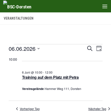
Zum Inhalt springen
VERANSTALTUNGEN
Veranstaltungen
06.06.2026
V
V
Suche
Tag
e
e
Datum
für
10:00
wählen.
r
r
6
a
a
6 Juni @ 10:00
-
12:00
Juni,
n
Training auf dem Platz mit Petra
n
2026
s
s
Vereinsgelände
Hammer Weg 111, Dorsten
t
t
a
a
l
l
Vorheriger Tag
Nächster Tag