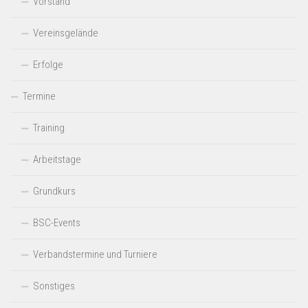
Vorstand
a
Vereinsgelände
t
i
Erfolge
o
Termine
n
Training
Arbeitstage
Grundkurs
BSC-Events
Verbandstermine und Turniere
Sonstiges