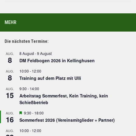
MEHR
Die nächsten Termine:
8 August
-
9 August
AUG.
8
DM Feldbogen 2026 in Kellinghusen
10:00
-
12:00
AUG.
8
Training auf dem Platz mit Ulli
9:30
-
14:00
AUG.
15
Arbeitstag Sommerfest, Kein Training, kein
Schießbetrieb
Hervorgehoben
9:30
-
18:00
AUG.
16
Sommerfest 2026 (Vereinsmitglieder + Partner)
10:00
-
12:00
AUG.