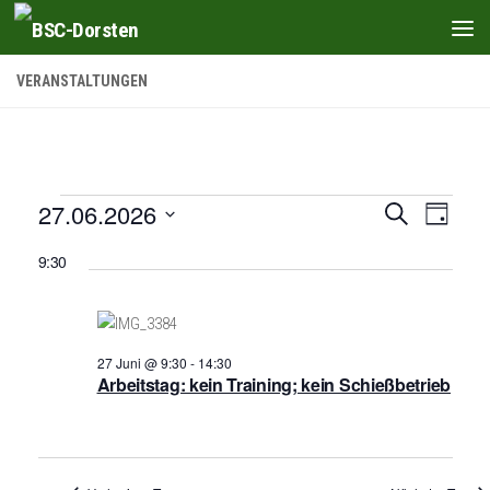
Zum Inhalt springen
VERANSTALTUNGEN
Veranstaltungen
27.06.2026
V
V
Suche
Tag
e
e
Datum
für
9:30
wählen.
r
r
27
a
a
Juni,
n
n
2026
27 Juni @ 9:30
-
14:30
s
s
Arbeitstag: kein Training; kein Schießbetrieb
t
t
a
a
l
l