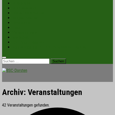
Grundkurse
Gruppenevents
Gäste/Gastschützen
Mitglied werden
Downloads
Links
Vereinsturniere
Mediathek
BSC-Shop/Flohmarkt
Kooperation mit ATLANTIS Spassbad Dorsten
Suchen
nach:
Archiv:
Veranstaltungen
42 Veranstaltungen gefunden.