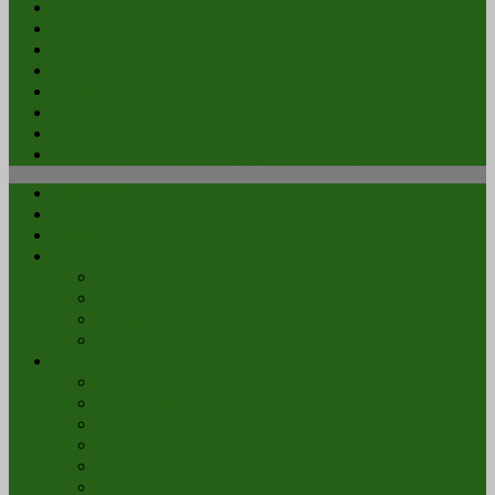
Gäste/Gastschützen
Mitglied werden
Downloads
Links
Vereinsturniere
Mediathek
BSC-Shop/Flohmarkt
Kooperation mit ATLANTIS Spassbad Dorsten
Startseite
Aktuelles
Training
Über uns
Jugend
Vorstand
Vereinsgelände
Erfolge
Termine
Training
Arbeitstage
Grundkurs
BSC-Events
Verbandstermine und Turniere
Sonstiges