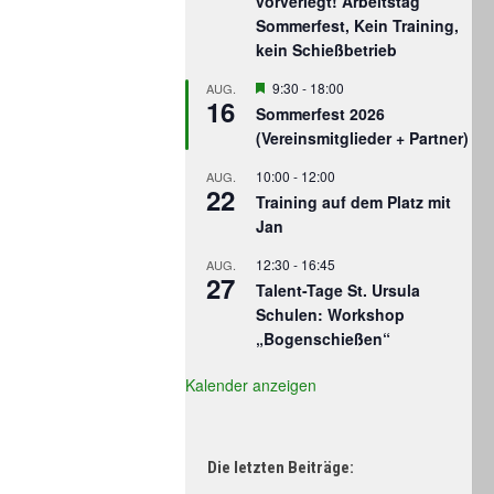
vorverlegt! Arbeitstag
Sommerfest, Kein Training,
kein Schießbetrieb
Hervorgehoben
9:30
-
18:00
AUG.
16
Sommerfest 2026
(Vereinsmitglieder + Partner)
10:00
-
12:00
AUG.
22
Training auf dem Platz mit
Jan
12:30
-
16:45
AUG.
27
Talent-Tage St. Ursula
Schulen: Workshop
„Bogenschießen“
Kalender anzeigen
Die letzten Beiträge: