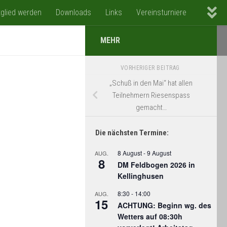
tglied werden
Downloads
Links
Vereinsturniere
MEHR
VORHERIGER BEITRAG
„Schuß in den Mai“ hat allen
Teilnehmern Riesenspass
gemacht…
Die nächsten Termine:
8 August
-
9 August
AUG.
8
DM Feldbogen 2026 in
Kellinghusen
8:30
-
14:00
AUG.
15
ACHTUNG: Beginn wg. des
Wetters auf 08:30h