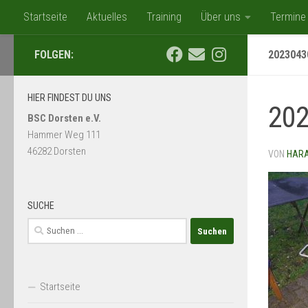
Startseite
Aktuelles
Training
Über uns
Termine
Zum Inhalt springen
Mediathek
BSC-Shop/Flohmarkt
Kooperation mit ATLANT
FOLGEN:
2023043
HIER FINDEST DU UNS
20
BSC Dorsten e.V.
Hammer Weg 111
46282 Dorsten
VON
HAR
SUCHE
Suchen
nach:
Startseite