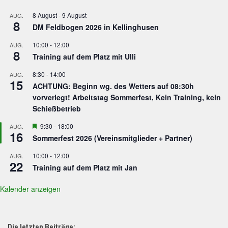
8 August
-
9 August
AUG.
8
DM Feldbogen 2026 in Kellinghusen
10:00
-
12:00
AUG.
8
Training auf dem Platz mit Ulli
8:30
-
14:00
AUG.
15
ACHTUNG: Beginn wg. des Wetters auf 08:30h
vorverlegt! Arbeitstag Sommerfest, Kein Training, kein
Schießbetrieb
Hervorgehoben
9:30
-
18:00
AUG.
16
Sommerfest 2026 (Vereinsmitglieder + Partner)
10:00
-
12:00
AUG.
22
Training auf dem Platz mit Jan
Kalender anzeigen
Die letzten Beiträge: