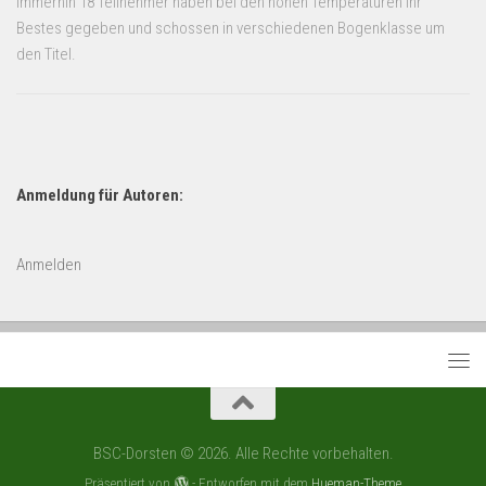
Immerhin 18 Teilnehmer haben bei den hohen Temperaturen ihr
Bestes gegeben und schossen in verschiedenen Bogenklasse um
den Titel.
Anmeldung für Autoren:
Anmelden
BSC-Dorsten © 2026. Alle Rechte vorbehalten.
Präsentiert von
- Entworfen mit dem
Hueman-Theme