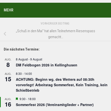
MEHR
VORHERIGER BEITRAG
„Schuß in den Mai“ hat allen Teilnehmern Riesenspass
gemacht…
Die nächsten Termine:
8 August
-
9 August
AUG.
8
DM Feldbogen 2026 in Kellinghusen
8:30
-
14:00
AUG.
15
ACHTUNG: Beginn wg. des Wetters auf 08:30h
vorverlegt! Arbeitstag Sommerfest, Kein Training, kein
Schießbetrieb
Hervorgehoben
9:30
-
18:00
AUG.
16
Sommerfest 2026 (Vereinsmitglieder + Partner)