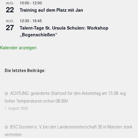
10:00
-
12:00
AUG.
22
Training auf dem Platz mit Jan
12:30
-
16:45
AUG.
27
Talent-Tage St. Ursula Schulen: Workshop
„Bogenschießen“
Kalender anzeigen
Die letzten Beiträge:
ACHTUNG: geänderte Startzeit für den Arbeitstag am 15.08. wg.
hoher Temperaturen schon 08:30h!
7. August 2026
BSC Dorsten e. V. bei der Landesmeisterschaft 3D in Münster stark
vertreten