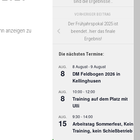
sind die Ergebnisse…
VORHERIGER BEITRAG
Der Frühjahrspokal 2025 ist
ihn anzeigen zu
beendet…hier das finale
Ergebnis!
Die nächsten Termine:
8 August
-
9 August
AUG.
8
DM Feldbogen 2026 in
Kellinghusen
10:00
-
12:00
AUG.
8
Training auf dem Platz mit
Ulli
9:30
-
14:00
AUG.
15
Arbeitstag Sommerfest, Kein
Training, kein Schießbetrieb