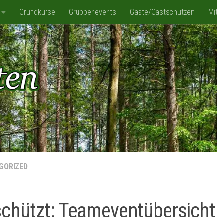
Grundkurse
Gruppenevents
Gäste/Gastschützen
Mi
IS Spassbad Dorsten
GORIZED
chützt: Teameventübersicht