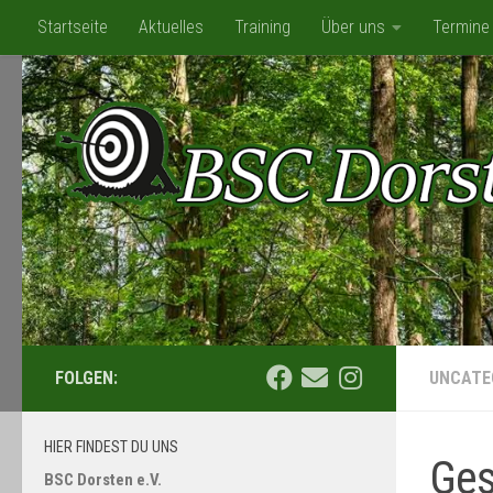
Startseite
Aktuelles
Training
Über uns
Termine
Zum Inhalt springen
Mediathek
BSC-Shop/Flohmarkt
Kooperation mit ATLANT
FOLGEN:
UNCATE
HIER FINDEST DU UNS
Ges
BSC Dorsten e.V.