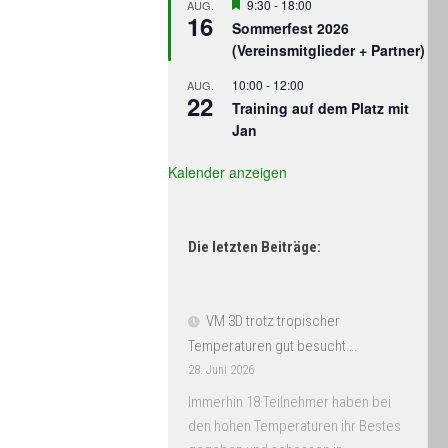
Hervorgehoben
9:30
-
18:00
AUG.
16
Sommerfest 2026
(Vereinsmitglieder + Partner)
10:00
-
12:00
AUG.
22
Training auf dem Platz mit
Jan
Kalender anzeigen
Die letzten Beiträge:
VM 3D trotz tropischer
Temperaturen gut besucht….
28. Juni 2026
Immerhin 18 Teilnehmer haben bei
den hohen Temperaturen ihr Bestes